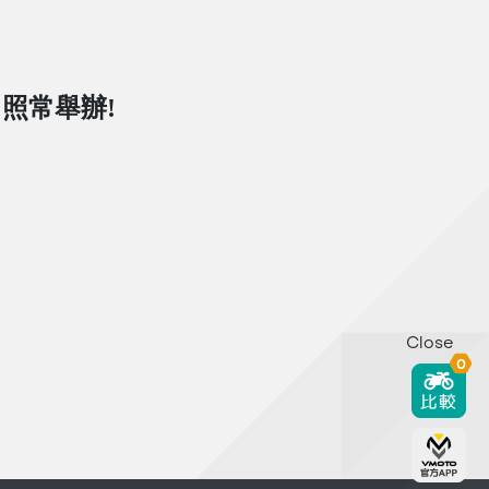
日照常舉辦!
Close
0