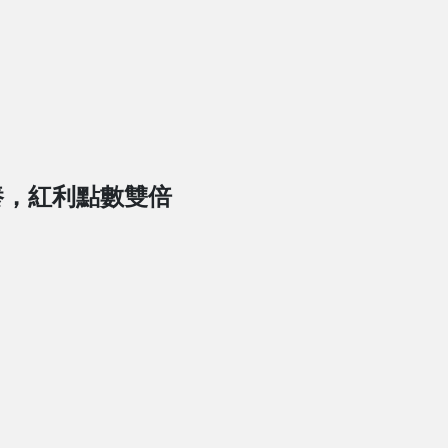
養，紅利點數雙倍