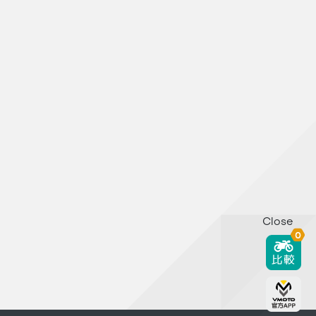
Close
0