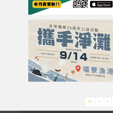
[1]
<<
1