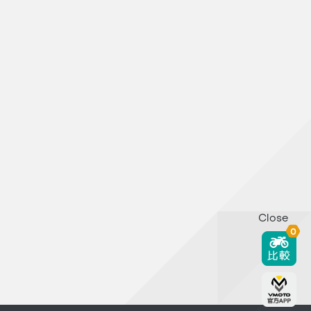
Close
0