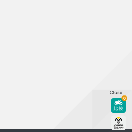
Close
0