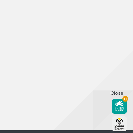
Close
0