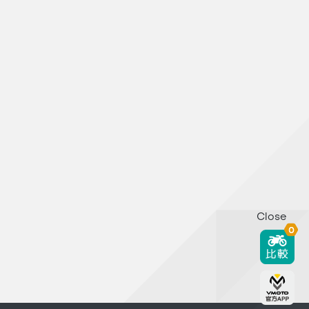
Close
0