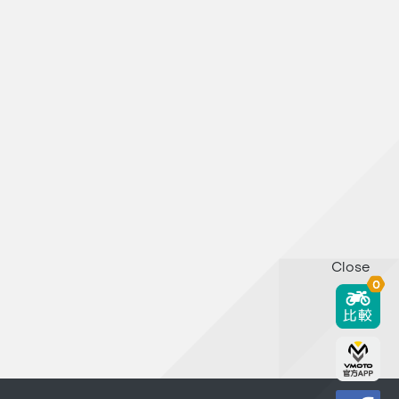
Close
0