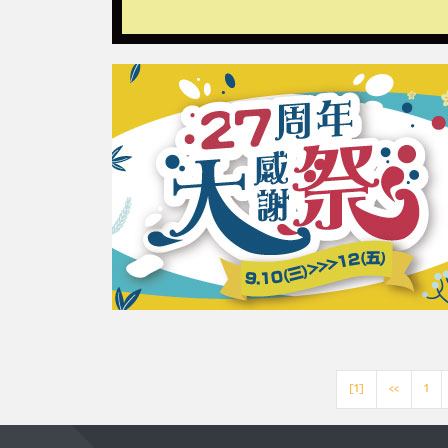
[1]
<<
1