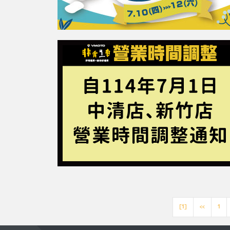
[1]
<<
1