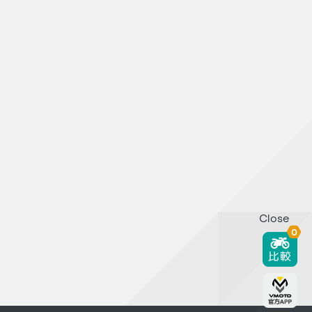
Close
0