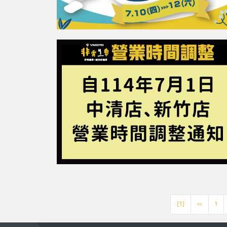
[1]
<<
1