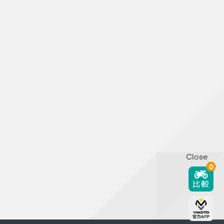
Close
0