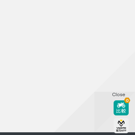
Close
0