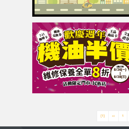
[1]
<<
1