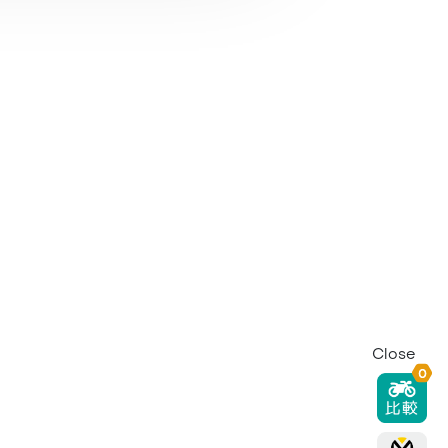
Close
0