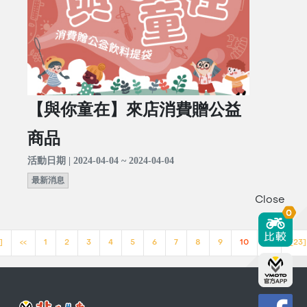
【與你童在】來店消費贈公益
商品
活動日期 | 2024-04-04 ~ 2024-04-04
最新消息
Close
0
]
<<
1
2
3
4
5
6
7
8
9
10
>>
[23]