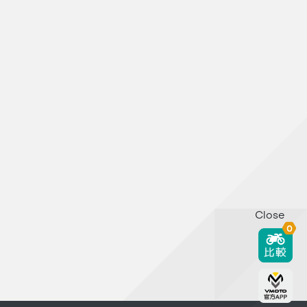
Close
0