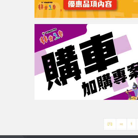
[1]
<<
1