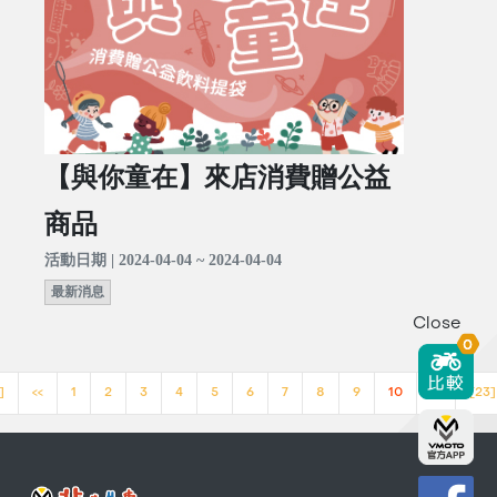
【與你童在】來店消費贈公益
商品
活動日期 | 2024-04-04 ~ 2024-04-04
最新消息
Close
0
]
<<
1
2
3
4
5
6
7
8
9
10
>>
[23]