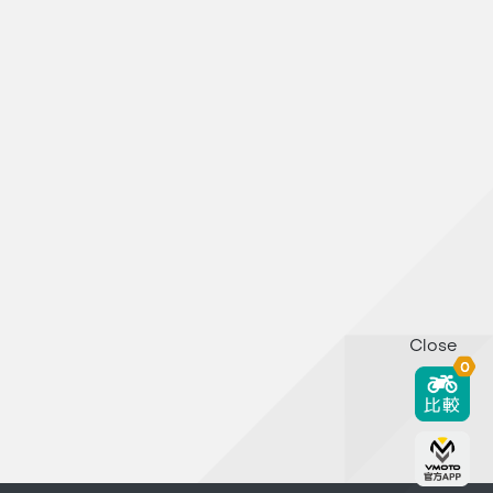
Close
0