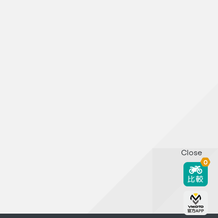
Close
0