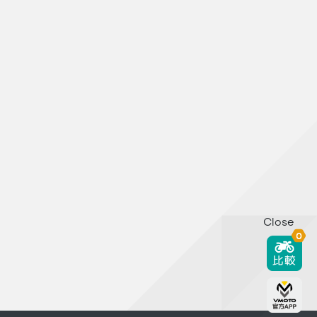
Close
0