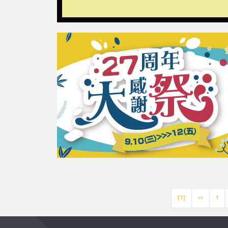
[1]
<<
1