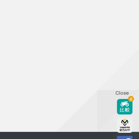
Close
0