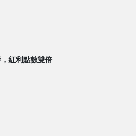
養，紅利點數雙倍