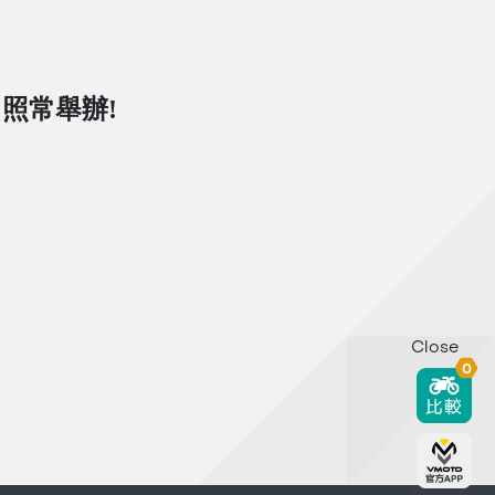
日照常舉辦!
Close
0