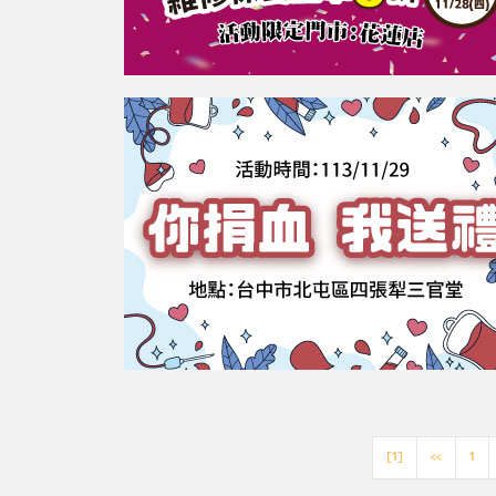
[1]
<<
1