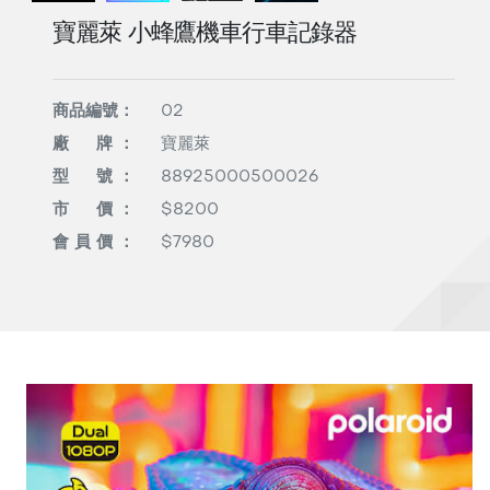
寶麗萊 小蜂鷹機車行車記錄器
商品編號：
02
廠 牌 ：
寶麗萊
型 號 ：
88925000500026
市 價 ：
$8200
會 員 價 ：
$7980