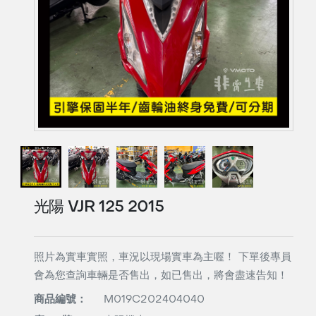
光陽 VJR 125 2015
照片為實車實照，車況以現場實車為主喔！ 下單後專員
會為您查詢車輛是否售出，如已售出，將會盡速告知！
商品編號：
M019C202404040