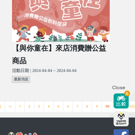
【與你童在】來店消費贈公益
商品
活動日期 | 2024-04-04 ~ 2024-04-04
最新消息
Close
0
]
<<
1
2
3
4
5
6
7
8
9
10
>>
[23]