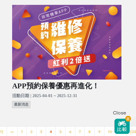
APP預約保養優惠再進化！
活動日期 | 2025-04-01 ~ 2025-12-31
最新消息
Close
0
1]
<<
1
2
3
4
5
6
7
8
9
10
>>
[23