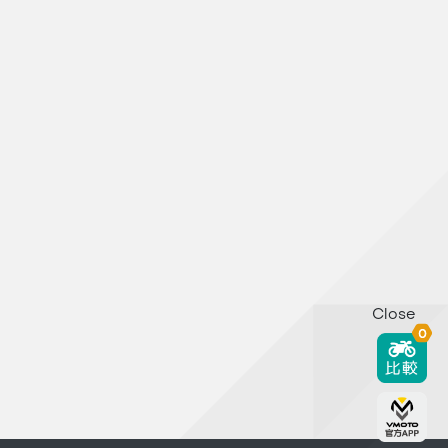
Close
0