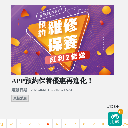
APP預約保養優惠再進化！
活動日期 | 2025-04-01 ~ 2025-12-31
最新消息
Close
0
1]
<<
1
2
3
4
5
6
7
8
9
10
>>
[23