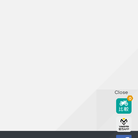
Close
0