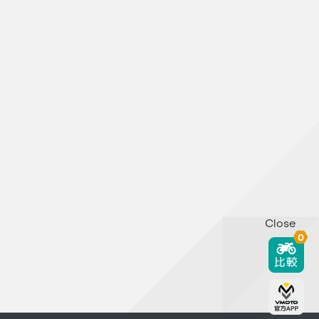
Close
0