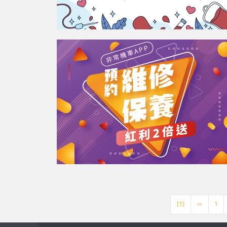
[1]
<<
1