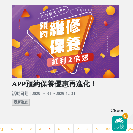
APP預約保養優惠再進化！
活動日期 | 2025-04-01 ~ 2025-12-31
最新消息
Close
0
1]
<<
1
2
3
4
5
6
7
8
9
10
>>
[23