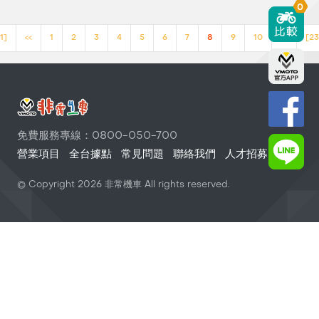
0
1]
<<
1
2
3
4
5
6
7
8
9
10
>>
[23
免費服務專線：0800-050-700
營業項目
全台據點
常見問題
聯絡我們
人才招募
© Copyright
2026
非常機車 All rights reserved.