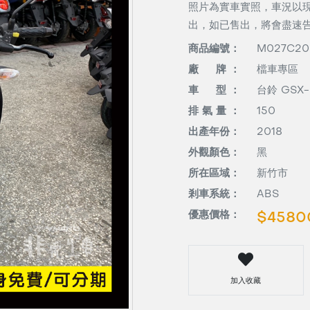
照片為實車實照，車況以
出，如已售出，將會盡速
商品編號：
M027C20
廠 牌 ：
檔車專區
車 型 ：
台鈴 GSX-S
排 氣 量 ：
150
出產年份：
2018
外觀顏色：
黑
所在區域：
新竹市
剎車系統：
ABS
優惠價格：
$4580
加入收藏