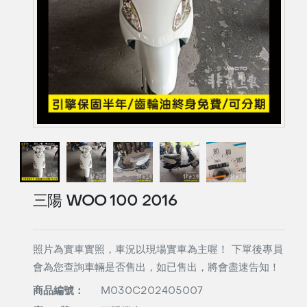
三陽 WOO 100 2016
照片為實車實照，車況以現場實車為主喔！ 下單後專員
會為您查詢車輛是否售出，如已售出，將會盡速告知！
商品編號：
M030C202405007