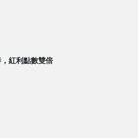
養，紅利點數雙倍