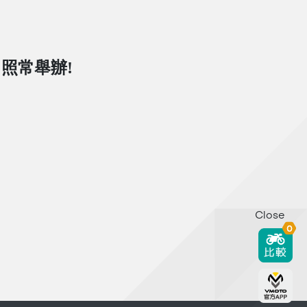
日照常舉辦!
Close
0