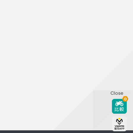
Close
0