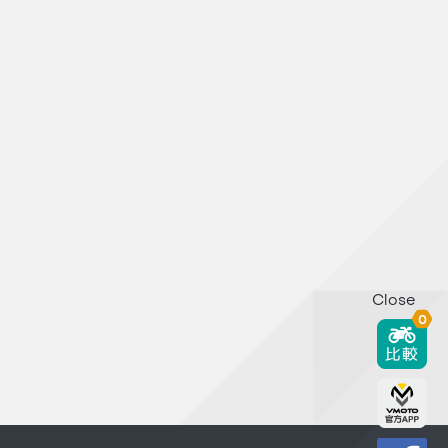
Close
0