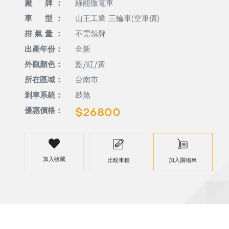
廠 牌 ：
綠能微電車
車 型 ：
山王工業 三輪車(空車價)
排 氣 量 ：
不需領牌
出產年份：
全新
外觀顏色：
藍/紅/黃
所在區域：
台南市
剎車系統：
鼓煞
優惠價格：
$26800
加入收藏
比較車種
加入購物車