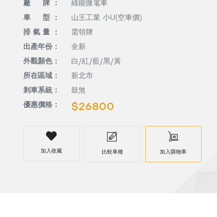
廠 牌 ：
綠能微電車
車 型 ：
山王工業 小U(空車價)
排 氣 量 ：
需領牌
出產年份：
全新
外觀顏色：
白/紅/藍/黑/黃
所在區域：
新北市
剎車系統：
鼓煞
優惠價格：
$26800
加入收藏
比較車種
加入購物車